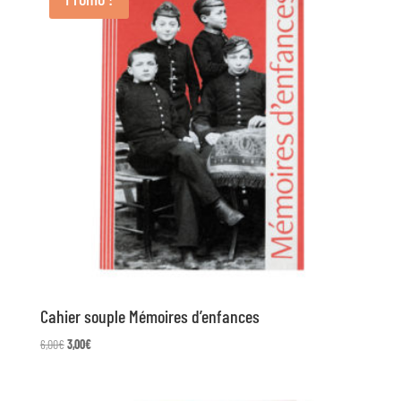
Cahier souple Mémoires d’enfances
Le
Le
6,00
€
3,00
€
prix
prix
initial
actuel