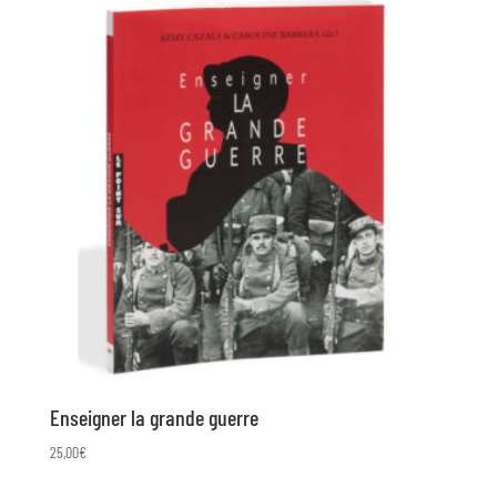
était :
est :
6,00€.
3,00€.
Enseigner la grande guerre
25,00
€