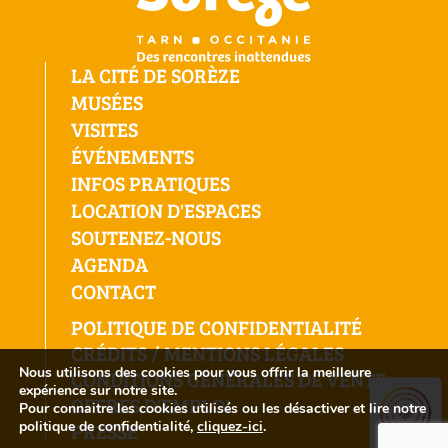
LA CITÉ DE SORÈZE
MUSÉES
VISITES
ÉVÉNEMENTS
INFOS PRATIQUES
LOCATION D'ESPACES
SOUTENEZ-NOUS
AGENDA
CONTACT
POLITIQUE DE CONFIDENTIALITÉ
CRÉDITS / MENTIONS LÉGALES
Nous utilisons des cookies pour vous offrir la meilleure
CONDITIONS GÉNÉRALES DE VENTE
expérience sur notre site.
OFFRES D'EMPLOI
Pour connaitre les cookies utilisés ou les désactiver et lire notre
PRESSE
politique de confidentialité,
cliquez-ici
.