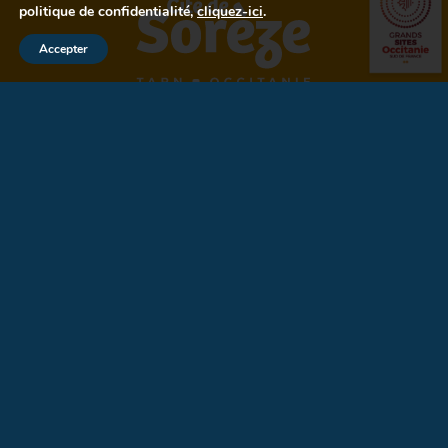
politique de confidentialité,
cliquez-ici
.
Accepter
LA CITÉ DE SORÈZE
MUSÉES
VISITES
ÉVÉNEMENTS
INFOS PRATIQUES
LOCATION D'ESPACES
SOUTENEZ-NOUS
AGENDA
CONTACT
POLITIQUE DE CONFIDENTIALITÉ
CRÉDITS / MENTIONS LÉGALES
CONDITIONS GÉNÉRALES DE VENTE
OFFRES D'EMPLOI