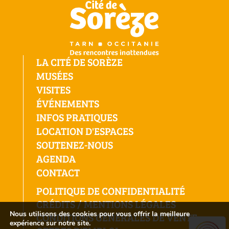
LA CITÉ DE SORÈZE
MUSÉES
VISITES
ÉVÉNEMENTS
INFOS PRATIQUES
LOCATION D'ESPACES
SOUTENEZ-NOUS
AGENDA
CONTACT
POLITIQUE DE CONFIDENTIALITÉ
CRÉDITS / MENTIONS LÉGALES
Nous utilisons des cookies pour vous offrir la meilleure
CONDITIONS GÉNÉRALES DE VENTE
expérience sur notre site.