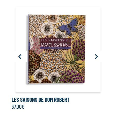
LES SAISONS DE DOM ROBERT
LE
37,00
€
37,